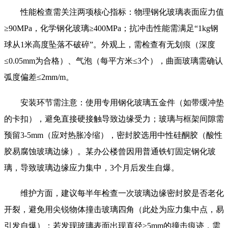
性能检查需关注两项核心指标：物理钢化玻璃表面应力值
≥90MPa，化学钢化玻璃≥400MPa；抗冲击性能需满足“1kg钢
球从1米高度坠落不破碎”。外观上，需检查有无划痕（深度
≤0.05mm为合格）、气泡（每平方米≤3个），曲面玻璃需确认
弧度偏差≤2mm/m。
安装环节需注意：使用专用钢化玻璃五金件（如带缓冲垫
的卡扣），避免直接硬接触导致边缘受力；玻璃与框架间隙需
预留3-5mm（应对热胀冷缩），密封胶选用中性硅酮胶（酸性
胶易腐蚀玻璃边缘）。某办公楼曾因用普通铁钉固定钢化玻
璃，导致玻璃边缘应力集中，3个月后发生自爆。
维护方面，建议每半年检查一次玻璃边缘密封胶是否老化
开裂，避免用尖锐物体撞击玻璃四角（此处为应力集中点，易
引发自爆）；若发现玻璃表面出现直径≥5mm的撞击痕迹，需