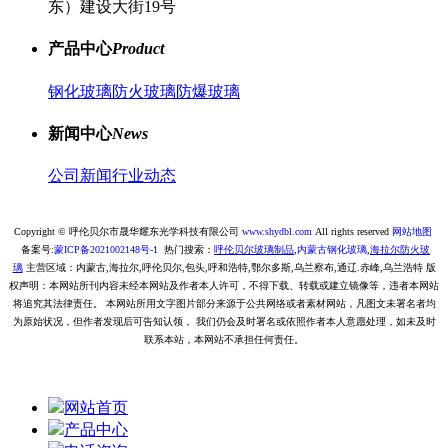
东）建设大街19号
产品中心
Product
钢化玻璃
防火玻璃
防爆玻璃
新闻中心
News
公司新闻
行业动态
Copyright © 呼伦贝尔市晟华耀东光学科技有限公司
www.shydbl.com
All rights reserved
网站地图
备案号:
蒙ICP备2021002148号-1
热门搜索：
呼伦贝尔
玻璃
制品
,
内蒙古钢化玻璃
,
海拉尔
防火玻
璃
主营区域：内蒙古,海拉尔,呼伦贝尔,包头,呼和浩特,鄂尔多斯,乌兰察布,通辽.赤峰,乌兰浩特
版
权声明：本网站所刊内容未经本网站及作者本人许可，不得下载、转载或建立镜像等，违者本网站
将追究其法律责任。 本网站所用文字图片部分来源于公共网络或者素材网站，凡图文未署名者均
为原始状况，但作者发现后可告知认领， 我们仍会及时署名或依照作者本人意愿处理，如未及时
联系本站，本网站不承担任何责任。
网站首页
产品中心