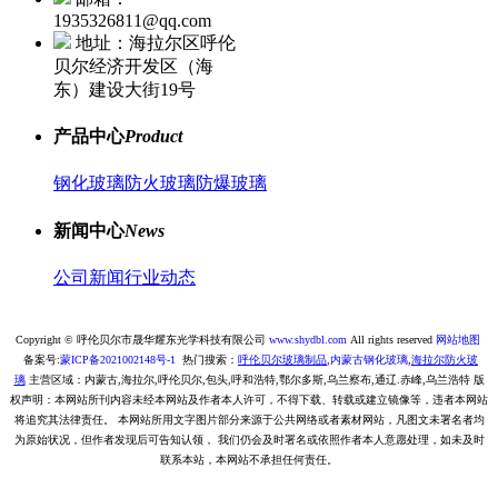
1935326811@qq.com
地址：海拉尔区呼伦
贝尔经济开发区（海
东）建设大街19号
产品中心
Product
钢化玻璃
防火玻璃
防爆玻璃
新闻中心
News
公司新闻
行业动态
Copyright © 呼伦贝尔市晟华耀东光学科技有限公司
www.shydbl.com
All rights reserved
网站地图
备案号:
蒙ICP备2021002148号-1
热门搜索：
呼伦贝尔
玻璃
制品
,
内蒙古钢化玻璃
,
海拉尔
防火玻
璃
主营区域：内蒙古,海拉尔,呼伦贝尔,包头,呼和浩特,鄂尔多斯,乌兰察布,通辽.赤峰,乌兰浩特
版
权声明：本网站所刊内容未经本网站及作者本人许可，不得下载、转载或建立镜像等，违者本网站
将追究其法律责任。 本网站所用文字图片部分来源于公共网络或者素材网站，凡图文未署名者均
为原始状况，但作者发现后可告知认领， 我们仍会及时署名或依照作者本人意愿处理，如未及时
联系本站，本网站不承担任何责任。